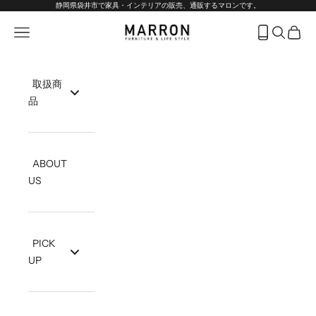
コンテンツへスキップ
静岡県袋井市で家具・インテリアの販売、通販するマロンです。
marron-interior
メニューを開く
フリーダイヤ
検索を開
カート
取扱商
品
ABOUT
US
PICK
UP