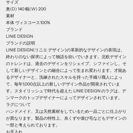
サイズ
奥(D)
140
幅(W)
200
素材
本体
ヴィスコース100%
ブランド
LINIE DESIGN
ブランドの説明
LINIE DESIGN(リニエ デザイン)の革新的なデザインの表現は、
終わりのない探求によって物語を紡いでいきます。北欧デザイン
のトレンドは、過去のデザインをリシェイプ、シファインし、そ
して新しいデザインとの融合によって生まれ変わります。才能あ
るデザイナーと、洗練されたスキルを持った手織り職人によっ
て、毎年1,000点以上の新しいデザイン作品が開発されていま
す。スタイリッシュで時代を超えた LINIE DESIGN のラグは、デ
ンマークのトップデザイナーによってデザインされています。
ラグについて
ハンドメイド、又は天然素材をしているため一品ごとに仕上がり
が異なります。製品の特性上、糸くずや遊び毛などもデザインの
一部と考えられております。
お手入れ