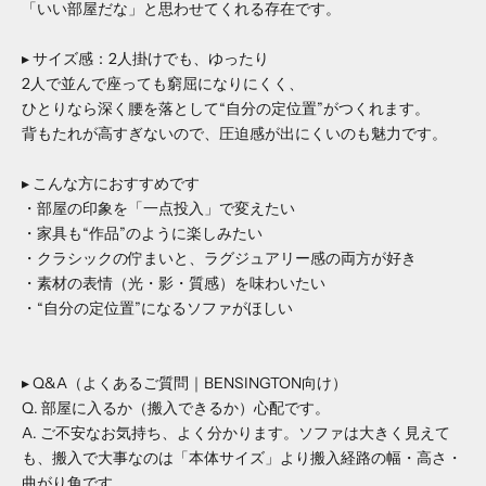
「いい部屋だな」と思わせてくれる存在です。
▸ サイズ感：2人掛けでも、ゆったり
2人で並んで座っても窮屈になりにくく、
ひとりなら深く腰を落として“自分の定位置”がつくれます。
背もたれが高すぎないので、圧迫感が出にくいのも魅力です。
▸ こんな方におすすめです
・部屋の印象を「一点投入」で変えたい
・家具も“作品”のように楽しみたい
・クラシックの佇まいと、ラグジュアリー感の両方が好き
・素材の表情（光・影・質感）を味わいたい
・“自分の定位置”になるソファがほしい
▸ Q&A（よくあるご質問｜BENSINGTON向け）
Q. 部屋に入るか（搬入できるか）心配です。
A. ご不安なお気持ち、よく分かります。ソファは大きく見えて
も、搬入で大事なのは「本体サイズ」より搬入経路の幅・高さ・
曲がり角です。