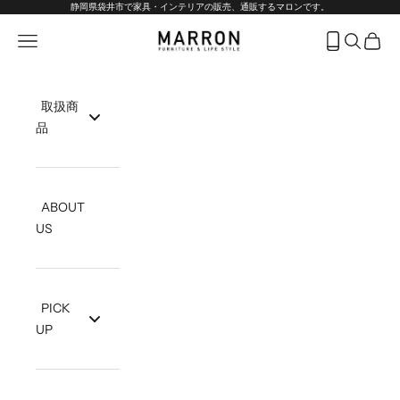
コンテンツへスキップ
静岡県袋井市で家具・インテリアの販売、通販するマロンです。
marron-interior
メニューを開く
フリーダイヤ
検索を開
カート
取扱商
品
ABOUT
US
PICK
UP