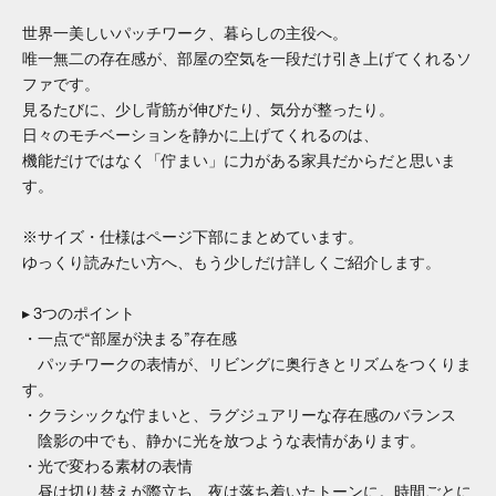
世界一美しいパッチワーク、暮らしの主役へ。
唯一無二の存在感が、部屋の空気を一段だけ引き上げてくれるソ
ファです。
見るたびに、少し背筋が伸びたり、気分が整ったり。
日々のモチベーションを静かに上げてくれるのは、
機能だけではなく「佇まい」に力がある家具だからだと思いま
す。
※サイズ・仕様はページ下部にまとめています。
ゆっくり読みたい方へ、もう少しだけ詳しくご紹介します。
▸ 3つのポイント
・一点で“部屋が決まる”存在感
パッチワークの表情が、リビングに奥行きとリズムをつくりま
す。
・クラシックな佇まいと、ラグジュアリーな存在感のバランス
陰影の中でも、静かに光を放つような表情があります。
・光で変わる素材の表情
昼は切り替えが際立ち、夜は落ち着いたトーンに。時間ごとに