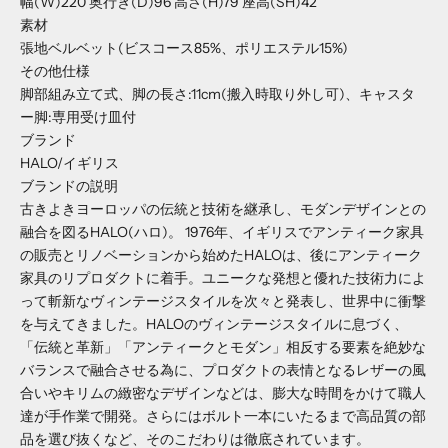
幅(W)
220
奥行き(D)
96
高さ(H)
79
座高(SH)
42
素材
張地
ベルベット(ビスコース85%、ポリエステル15%)
その他仕様
脚部組み立て式、脚の長さ:11cm(搬入時取り外し可)、キャスタ
ー脚:専用受け皿付
ブランド
HALO/イギリス
ブランドの説明
古きよきヨーロッパの伝統と技術を継承し、モダンデザインとの
融合を図るHALO(ハロ)。 1976年、イギリスでアンティーク家具
の販売とリノベーションから始めたHALOは、後にアンティーク
家具のリプロダクトに着手。ユニークな発想と優れた技術力によ
って斬新なヴィンテージスタイルを次々と発表し、世界中に衝撃
を与えてきました。HALOのヴィンテージスタイルに息づく、
「伝統と革新」「アンティークとモダン」相反する要素を絶妙な
バランスで融合させる為に、プロダクトの表情となるレザーの風
合いやキリムの緻密なデザインなどは、膨大な時間をかけて職人
達が手作業で開発。さらにはボルト一本にいたるまで高品質の部
品を選び抜くなど、そのこだわりは徹底されています。