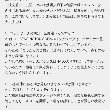
ご注文前に、玄関ドアの有効幅／廊下や階段の幅／エレベーター
内寸（ある場合）をお知らせいただければ、状況を伺いながら確
認・ご案内いたします。計測が難しい場合は、簡単なお写真でも
大丈夫です。
Q. パッチワークの柄は、全部違うんですか？
A. はい、BENSINGTON SOFAのパッチワークは、デザイナー監
修のもとで一台ずつ異なる組み合わせで仕上げています。
そのため「まったく同じ柄」は基本的になく、すべて一点ものの
ような表情になります。
ただし色味やトーンのバランスはHALOの世界観として統一され
ているため、極端に印象が変わってしまうような仕上がりにはな
らないよう設計されています。
Q. いま在庫にある柄は見られますか？柄は選べますか？
A. お気持ち、とてもよく分かります。
ただ在庫品は輸送時のダメージを防ぐため、頑丈な梱包状態で保
管しており、すべてを開梱して柄を確認することが難しい状況で
す。