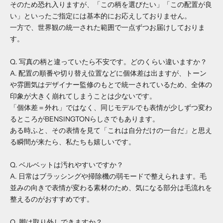
そのため恐れ入りますが、「この柄を選びたい」「この配置が良
い」といったご指定には基本的にお応えしておりません。
一方で、世界観の統一された範囲で一点ずつお届けしておりま
す。
Q. 写真の柄と違っていたら不安です。どのくらい違いますか？
A. 配置の順番や切り替え位置などに個体差は出ますが、トーン
や雰囲気はデザイナー監修のもとで統一されているため、全体の
印象が大きく崩れてしまうことは少ないです。
「個体差＝外れ」ではなく、同じモデルでも表情が少しずつ変わ
るところがBENSINGTONらしさでもあります。
ある時ふと、その表情を見て「これは自分だけの一台だ」と思え
る瞬間が来たら、私たちも嬉しいです。
Q. ベルベットは汚れやすいですか？
A. 日常はブラッシングや掃除機の弱モードで整えられます。毛
並みの向きで表情が変わる素材のため、気になる部分は毛流れを
整えるのがおすすめです。
Q. 脚は取り外しできますか？