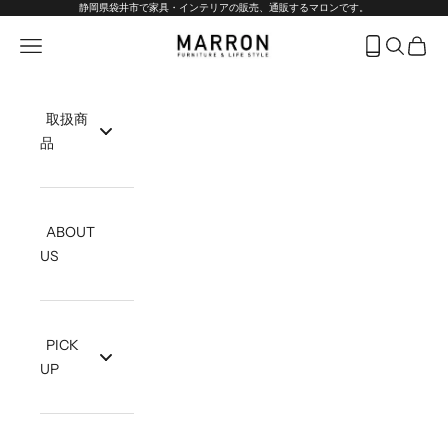
コンテンツへスキップ
静岡県袋井市で家具・インテリアの販売、通販するマロンです。
marron-interior
メニューを開く
フリーダイヤ
検索を開
カート
取扱商
品
ABOUT
US
PICK
UP