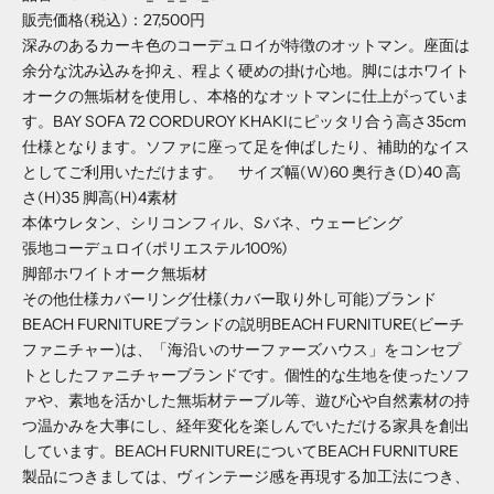
販売価格(税込)：27,500円
深みのあるカーキ色のコーデュロイが特徴のオットマン。座面は
余分な沈み込みを抑え、程よく硬めの掛け心地。脚にはホワイト
オークの無垢材を使用し、本格的なオットマンに仕上がっていま
す。BAY SOFA 72 CORDUROY KHAKIにピッタリ合う高さ35cm
仕様となります。ソファに座って足を伸ばしたり、補助的なイス
としてご利用いただけます。 サイズ
幅(W)
60
奥行き(D)
40
高
さ(H)
35
脚高(H)
4素材
本体
ウレタン、シリコンフィル、Sバネ、ウェービング
張地
コーデュロイ(ポリエステル100%)
脚部
ホワイトオーク無垢材
その他仕様カバーリング仕様(カバー取り外し可能)ブランド
BEACH FURNITUREブランドの説明BEACH FURNITURE(ビーチ
ファニチャー)は、「海沿いのサーファーズハウス」をコンセプ
トとしたファニチャーブランドです。個性的な生地を使ったソフ
ァや、素地を活かした無垢材テーブル等、遊び心や自然素材の持
つ温かみを大事にし、経年変化を楽しんでいただける家具を創出
しています。BEACH FURNITUREについてBEACH FURNITURE
製品につきましては、ヴィンテージ感を再現する加工法につき、