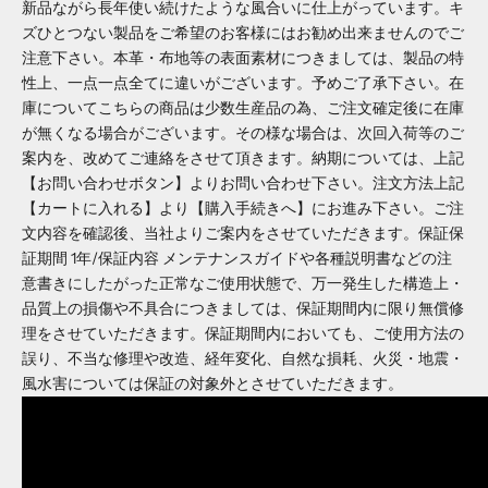
新品ながら長年使い続けたような風合いに仕上がっています。キ
ズひとつない製品をご希望のお客様にはお勧め出来ませんのでご
注意下さい。本革・布地等の表面素材につきましては、製品の特
性上、一点一点全てに違いがございます。予めご了承下さい。在
庫についてこちらの商品は少数生産品の為、ご注文確定後に在庫
が無くなる場合がございます。その様な場合は、次回入荷等のご
案内を、改めてご連絡をさせて頂きます。納期については、上記
【お問い合わせボタン】よりお問い合わせ下さい。注文方法上記
【カートに入れる】より【購入手続きへ】にお進み下さい。ご注
文内容を確認後、当社よりご案内をさせていただきます。保証保
証期間 1年/保証内容 メンテナンスガイドや各種説明書などの注
意書きにしたがった正常なご使用状態で、万一発生した構造上・
品質上の損傷や不具合につきましては、保証期間内に限り無償修
理をさせていただきます。保証期間内においても、ご使用方法の
誤り、不当な修理や改造、経年変化、自然な損耗、火災・地震・
風水害については保証の対象外とさせていただきます。