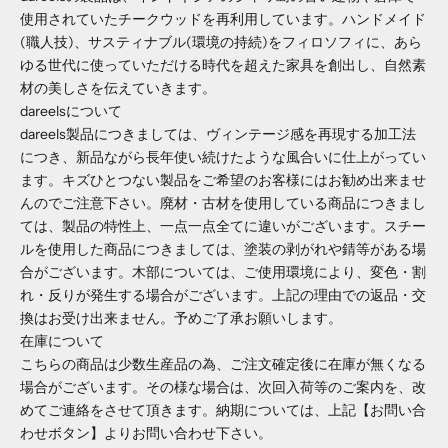
使用されていたチークウッドを再利用しています。ハンドメイド
(職人技)、サスティナブル(環境の持続)をフィロソフィに、あら
ゆる世代に使っていただける時代を超えた家具を創出し、自然素
材の美しさを伝えていきます。
dareelsについて
dareels製品につきましては、ヴィンテージ感を再現する加工法
につき、新品ながら長年使い続けたような風合いに仕上がってい
ます。キズひとつない製品をご希望のお客様にはお勧め出来ませ
んのでご注意下さい。廃材・古材を使用している商品につきまし
ては、製品の特性上、一点一点全てに違いがございます。スチー
ルを使用した商品につきましては、塗装の剥がれや錆等がある場
合がございます。木部については、ご使用環境により、変色・割
れ・反りが発生する場合がございます。上記の理由での返品・交
換はお受け出来ません。予めご了承お願いします。
在庫について
こちらの商品は少数生産品の為、ご注文確定後に在庫が無くなる
場合がございます。その様な場合は、次回入荷等のご案内を、改
めてご連絡をさせて頂きます。納期については、上記【お問い合
わせボタン】よりお問い合わせ下さい。