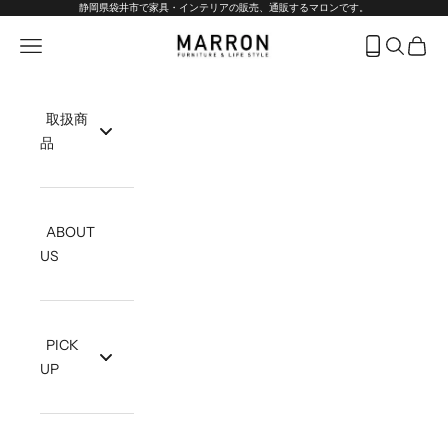
コンテンツへスキップ
静岡県袋井市で家具・インテリアの販売、通販するマロンです。
marron-interior
メニューを開く
フリーダイヤ
検索を開
カート
取扱商
品
ABOUT
US
PICK
UP