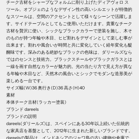
チーク古材をシャープなフォルムに削り上げたディアヴォロ ス
ツール。オブジェのようなデザイン性の高いシルエットが特徴的
なスツールは、空間のアクセントとして様々なシーンで活躍しま
す。サイドテーブルとしてもご使用いただけます。貴重なチーク
古材を贅沢に使い、シックなブラックカラーで塗装を施し、木そ
のものが持つ年輪や木目、ヒビ割れをデザインとして楽しむ事が
出来ます。割れや風合いが時間と共に変化していく経年変化も醍
醐味です。深みのある絶妙なブラックの色味は、ダリールズなら
ではのセンスと技術力。ブラックスチールやブラックガラスとは
一線を画す自然なカラーが魅力的。光の当たり方で見え方が異な
る年輪や木目など、天然木の風合いとシックでモダンな造形美が
楽しめる一台です。
サイズ
幅(W)
36
奥行き(D)
36
高さ(H)
40
素材
本体
チーク古材(ラッカー塗装)
ブランド dareels
ブランドの説明
dareels(ダリールズ)は、スペインにある30年以上続いた伝統的
な家具店を基盤として、2012年に生まれた新しいブランドです。
dareelsの製品は、インドネシアのジャワ島の古い建物や倉庫で